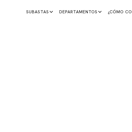
SUBASTAS
DEPARTAMENTOS
¿CÓMO CO
ARTE MODERNO Y CONTEMPORÁNEO
ASTA DE ARTE MEXI
 que celebran la riqueza cultural del país a través de d
artísticas.
25 de septiembre de 2025