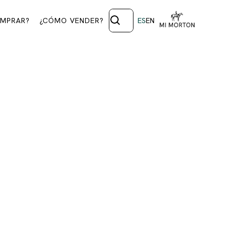
MPRAR?
¿CÓMO VENDER?
ES
EN
CANO
iversas expresiones