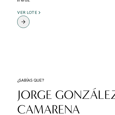
in eros.
VER LOTE
¿SABÍAS QUE?
JORGE GONZÁLE
CAMARENA