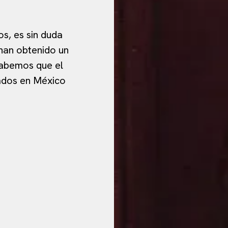
s, es sin duda
 han obtenido un
sabemos que el
ados en México