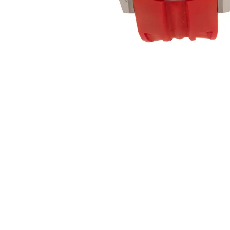
KEE
AU