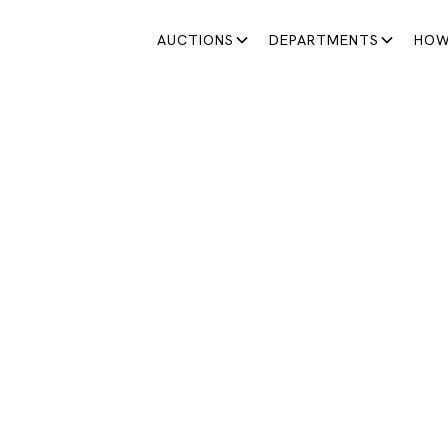
AUCTIONS
DEPARTMENTS
HOW
SATURDAY AUCTIONS
STA ESPECIAL DEL DÍ
PADRE
Una selección excepcional para celebrar el Día del Padr
June 13, 2026