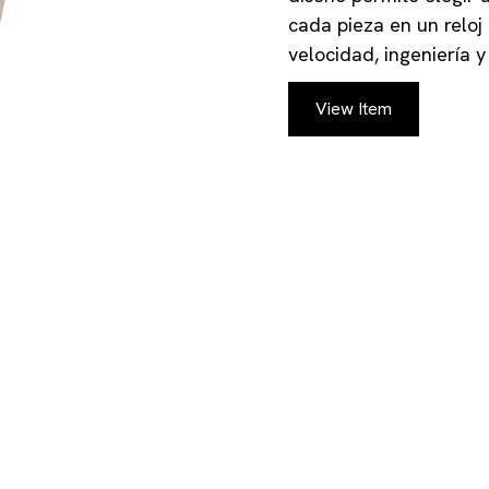
cada pieza en un reloj
velocidad, ingeniería 
View Item
P UP TO DATE WITH
CTIONS AND CATAL