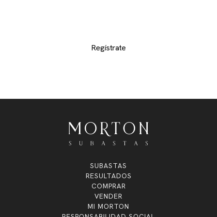
recibir los catálogos de los departamentos de
su interes y no perderse de ninguno de los
exclusivos lotes
Regístrate
SUBASTAS
RESULTADOS
COMPRAR
VENDER
MI MORTON
RESPONSABILIDAD SOCIAL