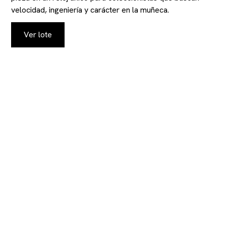
velocidad, ingeniería y carácter en la muñeca.
Ver lote
MANTENGASE AL
TANTO DE NUESTRAS
SUBASTAS Y
CATÁLOGOS
Proporcionenos sus datos de contacto para