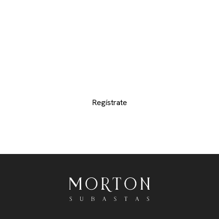
CATÁLOGOS
Proporcionenos sus datos de contacto para
recibir los catálogos de los departamentos de
su interes y no perderse de ninguno de los
exclusivos lotes
Regístrate