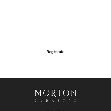
CATÁLOGOS
Proporcionenos sus datos de contacto para
recibir los catálogos de los departamentos de
su interes y no perderse de ninguno de los
exclusivos lotes
Regístrate