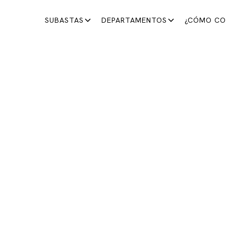
SUBASTAS
DEPARTAMENTOS
¿CÓMO CO
SUBASTA DE LOS SÁBADOS
STA DE LOS SÁBADOS
Un sábado con emoción y descubrimiento
11 de octubre de 2025