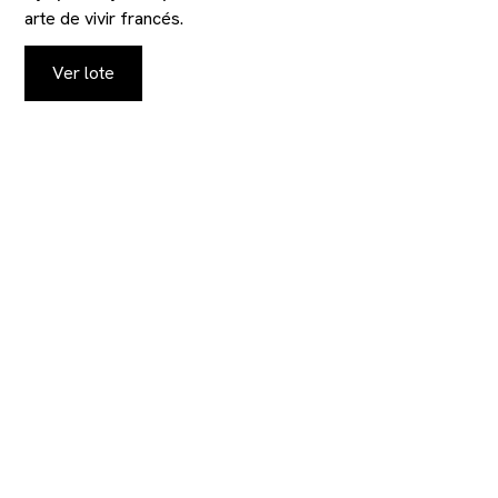
arte de vivir francés.
Ver lote
MANTENGASE AL
TANTO DE NUESTRAS
SUBASTAS Y
CATÁLOGOS
Proporcionenos sus datos de contacto para
recibir los catálogos de los departamentos de