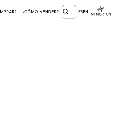
MPRAR?
¿CÓMO VENDER?
ES
EN
OS.
 DE LA
ABOSA
babosa.