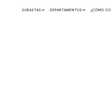
SUBASTAS
DEPARTAMENTOS
¿CÓMO CO
ANTIGÜEDADES Y LIBROS
TRE CAPOTES Y LIENZ
TA DE LA COLECCIÓN
LIA GANADERA BARB
al ruedo del coleccionismo y descubre la colección Bar