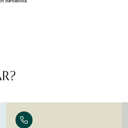
ión Barbabosa.
AR?