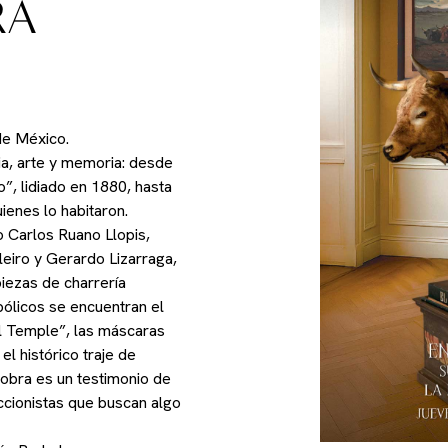
RA
 de México.
ia, arte y memoria: desde
, lidiado en 1880, hasta
ienes lo habitaron.
 Carlos Ruano Llopis,
leiro y Gerardo Lizarraga,
piezas de charrería
bólicos se encuentran el
l Temple”, las máscaras
l histórico traje de
obra es un testimonio de
eccionistas que buscan algo