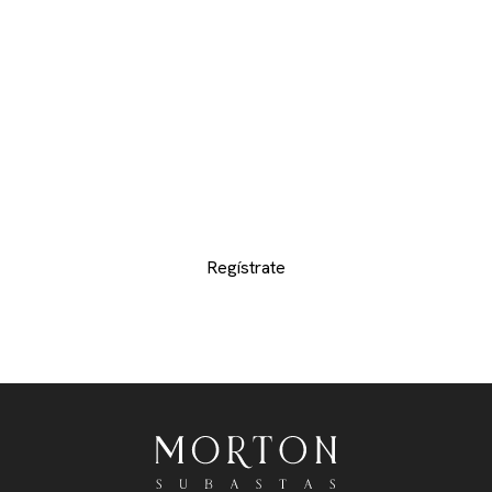
SUBASTAS Y
CATÁLOGOS
Proporcionenos sus datos de contacto para
recibir los catálogos de los departamentos de
su interes y no perderse de ninguno de los
exclusivos lotes
Regístrate