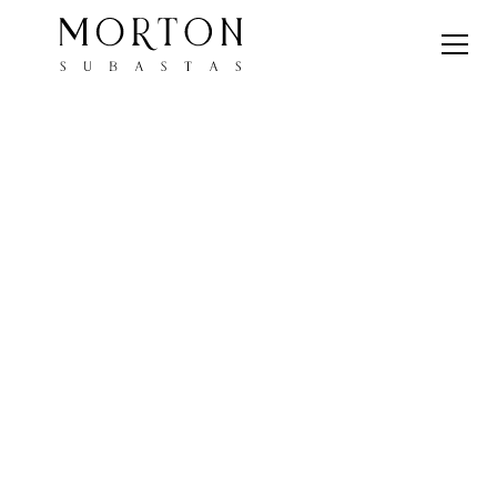
OFICINAS DE MORTON SUBASTAS
ESTE 15 Y 16 DE
SEPTIEMBRE NUESTRAS
OFICINAS
PERMANECERÁN
CERRADAS
Le informamos que nuestras oficinas permanecerán