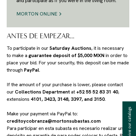
and participate as if you were in the living room.
MORTON ONLINE
ANTES DE EMPEZAR...
To participate in our
Saturday Auctions
, it is necessary
to make a
guarantee deposit of $5,000 MXN
in order to
place your bid. For your security, this deposit can be made
through
PayPal
.
If the amount of your purchase is lower, please contact
our
Collections Department
at
+52 55 52 83 31 40
,
extensions
4101, 3423, 3148, 3397, and 3150
.
Receive our catalogs
Make your payment via PayPal to:
creditoycobranza@mortonsubastas.com
Para participar en esta subasta es necesario realizar un
depósito en garantía de
para poder colocar tu oferta. Por