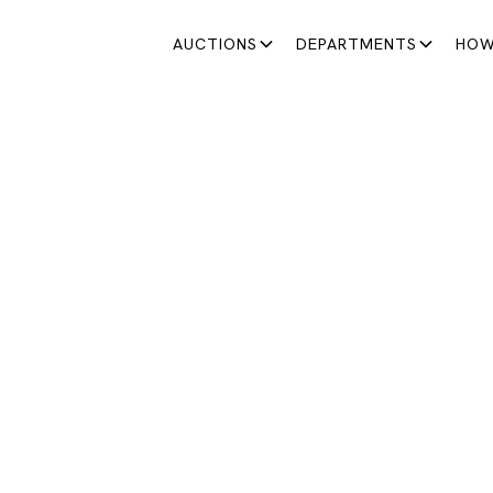
AUCTIONS
DEPARTMENTS
HOW
RAFFAELLO RISTORANTE SATÉLITE
ENDA CON NOSOTR
Valuaciones sin costo para venta en subasta
Del 2 al 4 de octubre