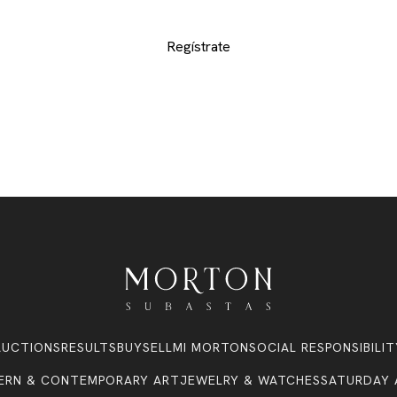
interes y no perderse de ninguno de los exclusivos lote
Regístrate
AUCTIONS
RESULTS
BUY
SELL
MI MORTON
SOCIAL RESPONSIBILIT
ERN & CONTEMPORARY ART
JEWELRY & WATCHES
SATURDAY 