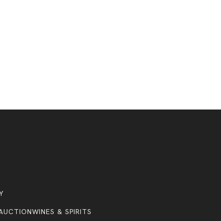
s
Y
AUCTION
WINES & SPIRITS